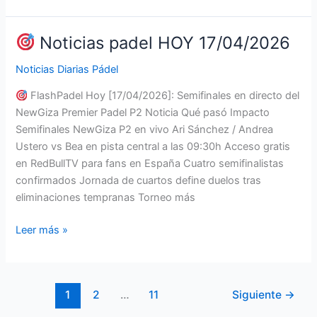
Noticias
padel
HOY
Noticias padel HOY 17/04/2026
18/04/2026
Noticias Diarias Pádel
FlashPadel Hoy [17/04/2026]: Semifinales en directo del
NewGiza Premier Padel P2 Noticia Qué pasó Impacto
Semifinales NewGiza P2 en vivo Ari Sánchez / Andrea
Ustero vs Bea en pista central a las 09:30h Acceso gratis
en RedBullTV para fans en España Cuatro semifinalistas
confirmados Jornada de cuartos define duelos tras
eliminaciones tempranas Torneo más
Leer más »
Noticias
padel
HOY
1
2
…
11
Siguiente
→
17/04/2026