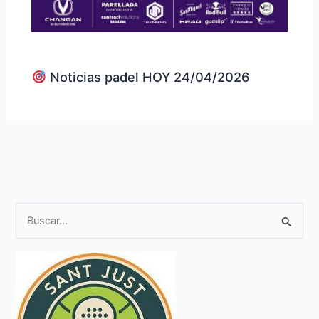
Noticias padel HOY 24/04/2026
B
u
s
c
a
r