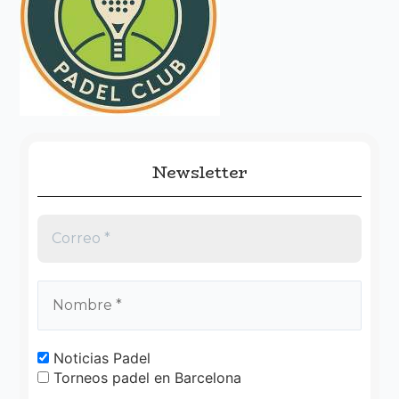
p
o
r
:
Newsletter
Noticias Padel
Torneos padel en Barcelona