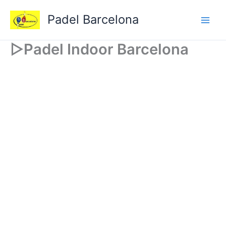
Ir
Padel Barcelona
al
contenido
▷Padel Indoor Barcelona