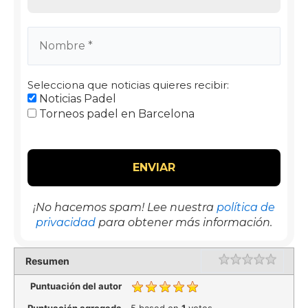
Selecciona que noticias quieres recibir:
Noticias Padel
Torneos padel en Barcelona
¡No hacemos spam! Lee nuestra
política de
privacidad
para obtener más información.
Rating
1 star
2 star
3 star
4 star
5 star
Resumen
Puntuación del autor
Puntuación agregada
5
based on
1
votes