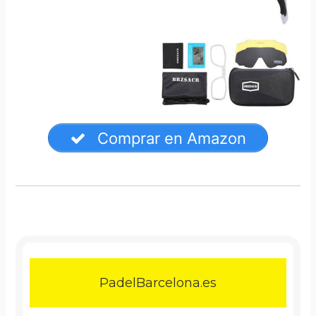
Comprar en Amazon
PadelBarcelona.es