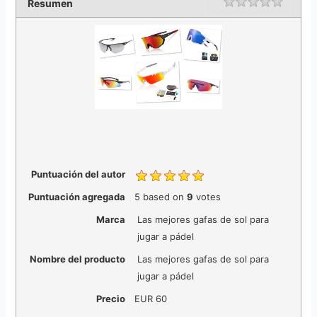
Rating
1 star
2 stars
3 stars
4 stars
5 stars
Resumen
Puntuación del autor
Puntuación agregada
5
based on
9
votes
Marca
Las mejores gafas de sol para
jugar a pádel
Nombre del producto
Las mejores gafas de sol para
jugar a pádel
Precio
EUR
60