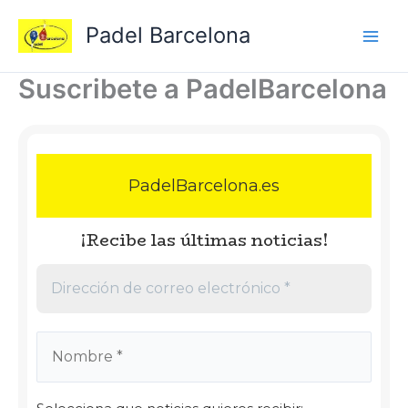
Ir
Padel Barcelona
al
contenido
Suscribete a PadelBarcelona
PadelBarcelona.es
¡Recibe las últimas noticias!