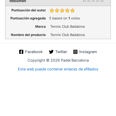
Rating
1 star
2 star
3 star
4 star
5 star
Resumen
Puntuación del autor
Puntuación agregada
5
based on
1
votes
Marca
Tennis Club Badalona
Nombre del producto
Tennis Club Badalona
Facebook
Twitter
Instagram
Copyright © 2026 Padel Barcelona
Esta web puede contener enlaces de afiliados