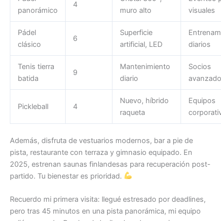
4
panorámico
muro alto
visuales
Pádel
Superficie
Entrenam
6
clásico
artificial, LED
diarios
Tenis tierra
Mantenimiento
Socios
9
batida
diario
avanzad
Nuevo, híbrido
Equipos
Pickleball
4
raqueta
corporati
Además, disfruta de vestuarios modernos, bar a pie de
pista, restaurante con terraza y gimnasio equipado. En
2025, estrenan saunas finlandesas para recuperación post-
partido. Tu bienestar es prioridad.
Recuerdo mi primera visita: llegué estresado por deadlines,
pero tras 45 minutos en una pista panorámica, mi equipo