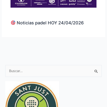
Noticias padel HOY 24/04/2026
B
u
s
c
a
r