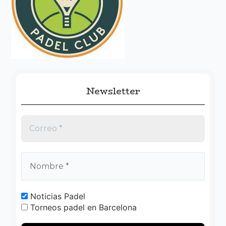
p
o
r
:
Newsletter
Noticias Padel
Torneos padel en Barcelona