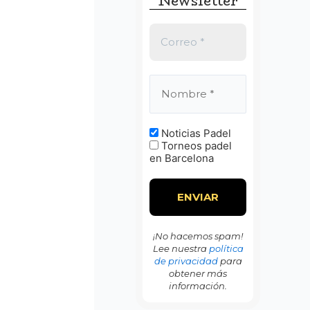
Newsletter
:
Noticias Padel
Torneos padel
en Barcelona
¡No hacemos spam!
Lee nuestra
política
de privacidad
para
obtener más
información.