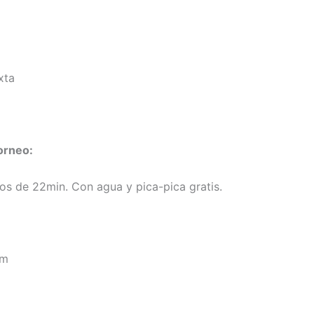
xta
torneo:
dos de 22min. Con agua y pica-pica gratis.
om