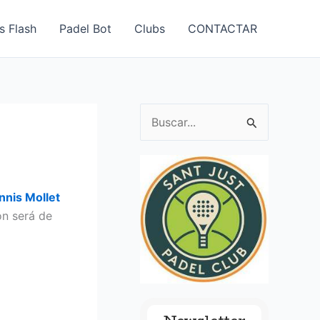
s Flash
Padel Bot
Clubs
CONTACTAR
B
u
s
c
nnis Mollet
a
ón será de
r
p
o
r