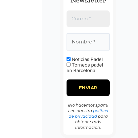
Newsletter
:
Noticias Padel
Torneos padel
en Barcelona
¡No hacemos spam!
Lee nuestra
política
de privacidad
para
obtener más
información.