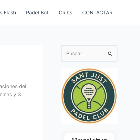
s Flash
Padel Bot
Clubs
CONTACTAR
B
u
s
c
laciones del
a
ninas y 3
r
p
o
r