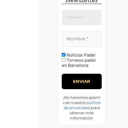
Newsletter
:
Noticias Padel
Torneos padel
en Barcelona
¡No hacemos spam!
Lee nuestra
política
de privacidad
para
obtener más
información.