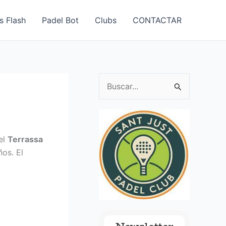
s Flash
Padel Bot
Clubs
CONTACTAR
B
u
s
c
el
Terrassa
a
ños. El
r
p
o
r