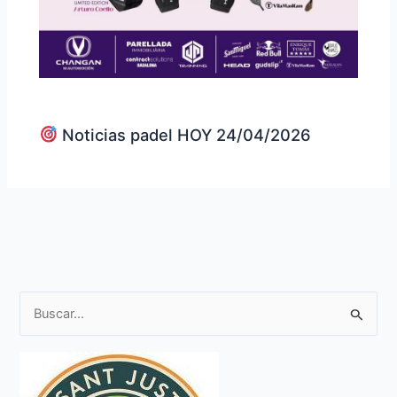
Noticias padel HOY 24/04/2026
B
u
s
c