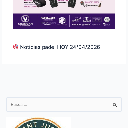
Noticias padel HOY 24/04/2026
B
u
s
c