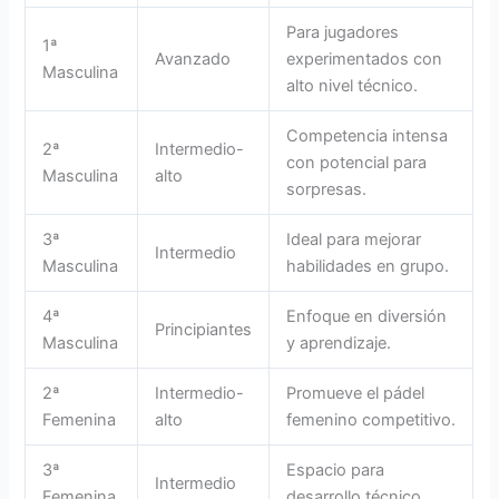
Para jugadores
1ª
Avanzado
experimentados con
Masculina
alto nivel técnico.
Competencia intensa
2ª
Intermedio-
con potencial para
Masculina
alto
sorpresas.
3ª
Ideal para mejorar
Intermedio
Masculina
habilidades en grupo.
4ª
Enfoque en diversión
Principiantes
Masculina
y aprendizaje.
2ª
Intermedio-
Promueve el pádel
Femenina
alto
femenino competitivo.
3ª
Espacio para
Intermedio
Femenina
desarrollo técnico.