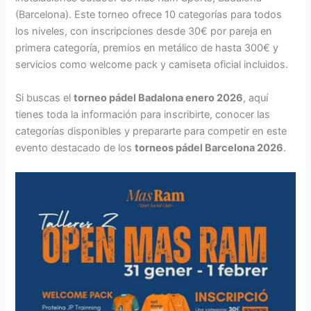
(Barcelona). Este torneo ofrece 10 categorías para todos
los niveles, con inscripciones desde 30€ por pareja en
primera categoría, premios en metálico de hasta 300€ y
servicios como welcome pack y camiseta oficial incluidos.
Si buscas el
torneo pádel Badalona enero 2026
, aquí
tienes toda la información para inscribirte, conocer las
categorías disponibles y prepararte para competir en este
evento destacado de los
torneos pádel Barcelona 2026
.