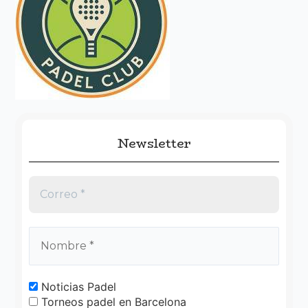
r
p
o
r
:
Newsletter
Noticias Padel
Torneos padel en Barcelona