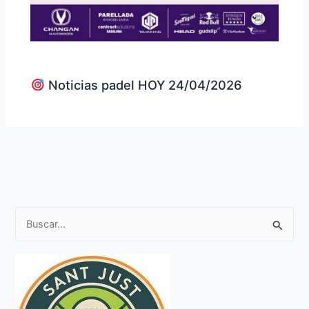
Noticias padel HOY 24/04/2026
B
u
s
c
a