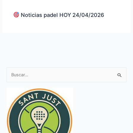
Noticias padel HOY 24/04/2026
B
u
s
c
a
r
p
o