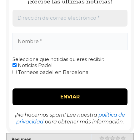
¡Recibe las últimas noticias!
Selecciona que noticias quieres recibir:
Noticias Padel
Torneos padel en Barcelona
¡No hacemos spam! Lee nuestra
política de
privacidad
para obtener más información.
Rating
1 star
2 star
3 star
4 star
5 star
Resumen