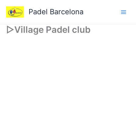
Ir
Padel Barcelona
al
contenido
▷Village Padel club