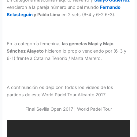
En categoría masculina Paquito Navarro y
Sanyo Gutiérrez
vencieron a la pareja número uno del mundo
Fernando
Belasteguín
y Pablo Lima
en 2 sets (6-4 y 6-2 6-3).
En la categorría femenina,
las gemelas Mapi y Majo
Sánchez Alayeto
hicieron lo propio venciendo por (6-3 y
6-1) frente a Catalina Tenorio / Marta Marrero.
A continuación os dejo con todos los videos de los
partidos de este World Pádel Tour Alicante 2017.
Final Sevilla Open 2017 | World Padel Tour