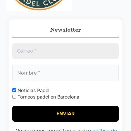
:
Newsletter
Noticias Padel
Torneos padel en Barcelona
¡No hacemos spam! Lee nuestra
política de