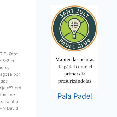
6-3. Otra
y 5-3 en
adro,
magosa por
tías
eja nº3 del
Pala Padel
rtuna de
r en ambos
a- y David