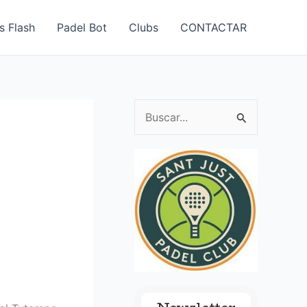
s Flash
Padel Bot
Clubs
CONTACTAR
B
u
s
c
a
r
p
o
r