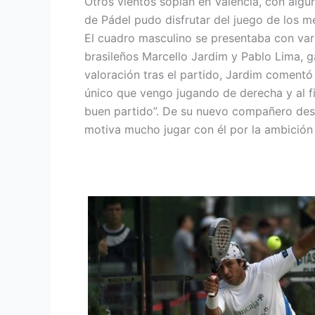
Otros vientos soplan en Valencia, con algun
de Pádel pudo disfrutar del juego de los me
El cuadro masculino se presentaba con var
brasileños Marcello Jardim y Pablo Lima,
valoración tras el partido, Jardim comentó 
único que vengo jugando de derecha y al fi
buen partido”. De su nuevo compañero dest
motiva mucho jugar con él por la ambición q