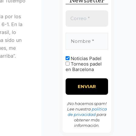
Newsletter
:
onal Tutempo
a por los
6-1. En la
sil, lo
ha sido un
nes, me
rriba”.
Noticias Padel
Torneos padel
en Barcelona
¡No hacemos spam!
Lee nuestra
política
de privacidad
para
obtener más
información.