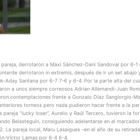
 pareja, derrotaron a Maxi Sánchez-Dani Sandoval por 6-1 
terde derrotaron in extremis, después de ir un set abajo 
k-Aday Santana por 6-7 7-6 y 6-4. Por la parte alta del cu
otaron a unos siempre correosos Adrian Allemandi-Juan Ro
eron contemplaciones frente a Gonzalo Díaz Sangiorgio-Ma
anteriores torneos pero nada pudieron hacer frente a la par
a pareja “lucky loser”, Aurelio y Raúl Tercero, tuvieron la fo
rnando Belasteguín, consiguiendo adelantarse en el marcado
. La pareja local, Maru Lasaigues –en el año de su retirad
ón-Víctor Lamas por 6-4 6-4.