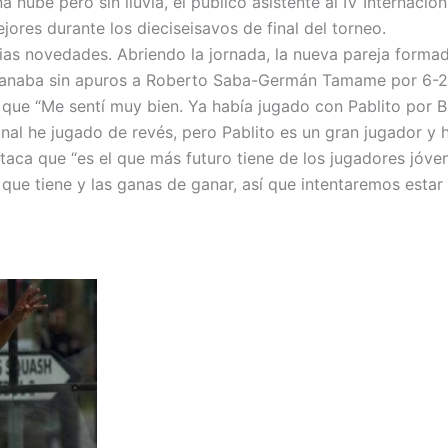
a nube pero sin lluvia, el público asistente al IV Internaci
jores durante los dieciseisavos de final del torneo.
ias novedades. Abriendo la jornada, la nueva pareja formad
 ganaba sin apuros a Roberto Saba-Germán Tamame por 6-2 
que “Me sentí muy bien. Ya había jugado con Pablito por Bra
nal he jugado de revés, pero Pablito es un gran jugador y 
aca que “es el que más futuro tiene de los jugadores jóve
ue tiene y las ganas de ganar, así que intentaremos estar a