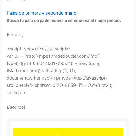
Palas de primera y segunda mano
Busca tu pala de pádel nueva o seminueva al mejor precio.
{source}
<script type=»text/javascript»>
var uri = ‘http://impes.tradedoubler.com/imp?
type(js)g(18658644)a(1729574)’ + new String
(Math.random()).substring (2, 11);
document.write(‘<sc’+’ript type=»text/javascript»
src=»‘+uri+'» charset=»ISO-8859-1″></sc’+’ript>’);
</script>
{/source}