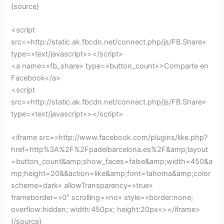
{source}
<script
src=»http://static.ak.fbcdn.net/connect.php/js/FB.Share»
type=»text/javascript»></script>
<a name=»fb_share» type=»button_count»>Comparte en
Facebook</a>
<script
src=»http://static.ak.fbcdn.net/connect.php/js/FB.Share»
type=»text/javascript»></script>
<iframe src=»http://www.facebook.com/plugins/like.php?
href=http%3A%2F%2Fpadelbarcelona.es%2F&amp;layout
=button_count&amp;show_faces=false&amp;width=450&a
mp;height=20&&action=like&amp;font=tahoma&amp;color
scheme=dark» allowTransparency=»true»
frameborder=»0″ scrolling=»no» style=»border:none;
overflow:hidden; width:450px; height:20px»></iframe>
{/source}