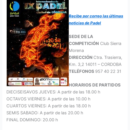
Recibe por correo las últimas
noticias de Padel
SEDE DE LA
COMPETICIÓN
Club Sierra
Morena
DIRECCIÓN
Ctra. Trasierra,
Km. 3,2 14011 – CORDOBA
TELÉFONOS
957 40 22 31
HORARIOS DE PARTIDOS
DIECISEISAVOS JUEVES: A partir de las 18.00 h
OCTAVOS VIERNES: A partir de las 10.00 h
CUARTOS VIERNES: A partir de las 18.00 h
SEMIS SABADO: A partir de las 20.00 h
FINAL DOMINGO: 20.00 h