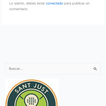
Lo siento, debes estar
conectado
para publicar un
comentario.
B
u
s
c
a
r