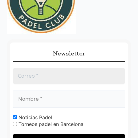
p
o
r
:
Newsletter
Noticias Padel
Torneos padel en Barcelona