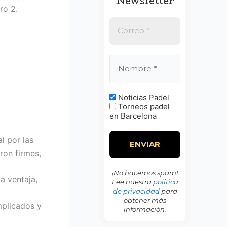
Newsletter
:
ro 2.
Noticias Padel
Torneos padel
en Barcelona
l por las
ron firmes,
¡No hacemos spam!
a ventaja,
Lee nuestra
política
de privacidad
para
obtener más
mplicados y
información.