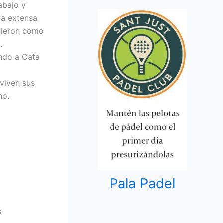
abajo y
la extensa
ndieron como
.
ondo a Cata
viven sus
no.
Pala Padel
s