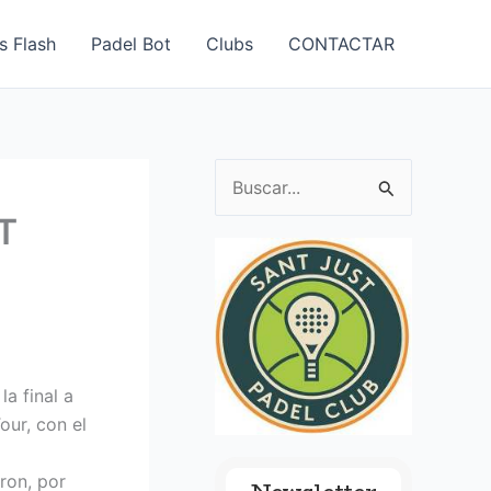
s Flash
Padel Bot
Clubs
CONTACTAR
B
u
T
s
c
a
r
p
a final a
o
our, con el
r
ron, por