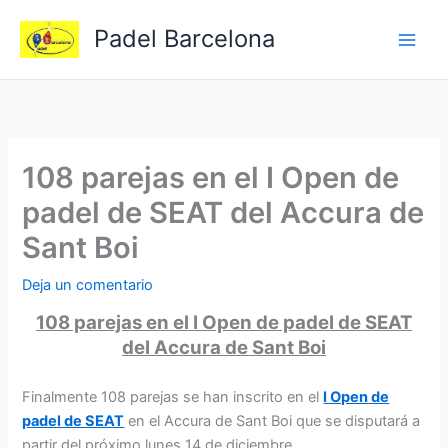
Ir
Padel Barcelona
al
contenido
108 parejas en el I Open de
padel de SEAT del Accura de
Sant Boi
Deja un comentario
108 parejas en el I Open de padel de SEAT
del Accura de Sant Boi
Finalmente 108 parejas se han inscrito en el
I Open de
padel de SEAT
en el Accura de Sant Boi que se disputará a
partir del próximo lunes 14 de diciembre.