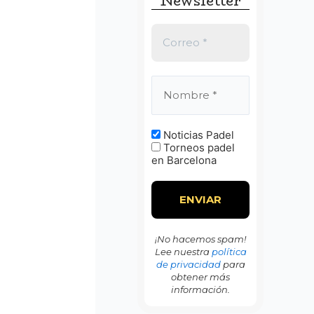
Newsletter
:
Noticias Padel
Torneos padel
en Barcelona
¡No hacemos spam!
Lee nuestra
política
de privacidad
para
obtener más
información.