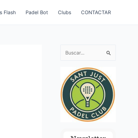
s Flash
Padel Bot
Clubs
CONTACTAR
B
u
s
c
a
r
p
o
r