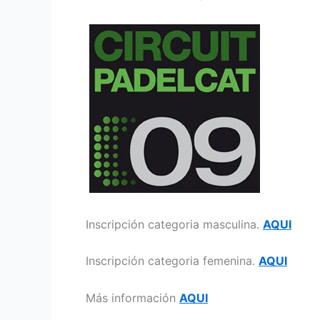
Inscripción categoria masculina.
AQUI
Inscripción categoria femenina.
AQUI
Más información
AQUI