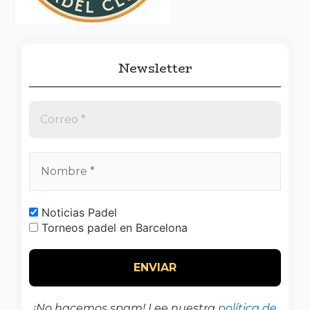
:
Newsletter
Noticias Padel
Torneos padel en Barcelona
¡No hacemos spam! Lee nuestra
política de