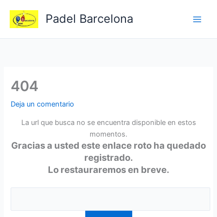
Ir
Padel Barcelona
al
contenido
404
Deja un comentario
La url que busca no se encuentra disponible en estos
momentos.
Gracias a usted este enlace roto ha quedado
registrado.
Lo restauraremos en breve.