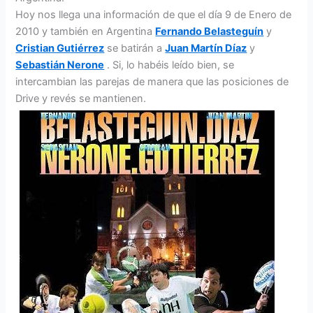
Hoy nos llega una información de que el día 9 de Enero de
2010 y también en Argentina
Fernando Belasteguín
y
Cristian Gutiérrez
se batirán a
Juan Martín Díaz
y
Sebastián Nerone
. Si, lo habéis leído bien, se
intercambian las parejas de manera que las posiciones de
Drive y revés se mantienen.