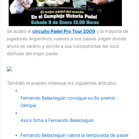
Se acabó el
circuito Padel Pro Tour 2009
y la mayoría de
jugadores Argentinos vuelves a sus países origen donde
ahora es verano y donde a sus compatriotas les toca
disfrutar del mejor padel.
También te pueden interesar los siguientes artículos:
Fernando Belasteguin consigue su 6o premio
Olimpia
Asics ficha a Fernando Belasteguin
Fernando Belasteguin valora la temporada de padel