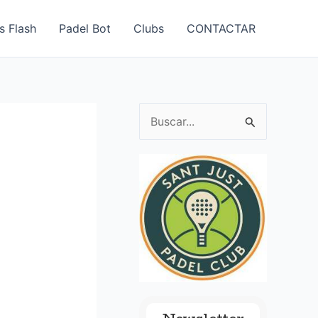
s Flash
Padel Bot
Clubs
CONTACTAR
B
u
s
c
a
r
p
o
r