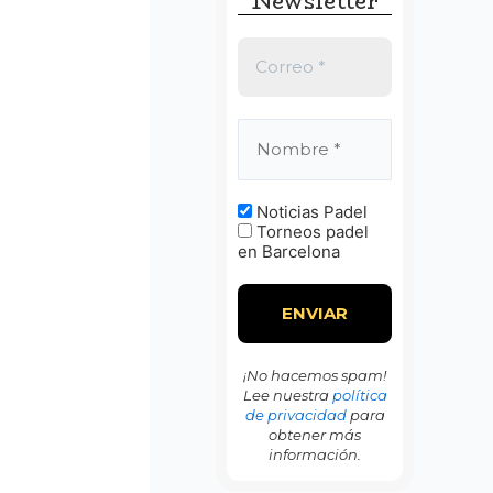
Newsletter
:
Noticias Padel
Torneos padel
en Barcelona
¡No hacemos spam!
Lee nuestra
política
de privacidad
para
obtener más
información.