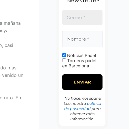
Newsletter
:
sta mañana
unya.
, casi
Noticias Padel
Torneos padel
en Barcelona
tado más
n venido un
o rato. En
¡No hacemos spam!
Lee nuestra
política
de privacidad
para
obtener más
información.