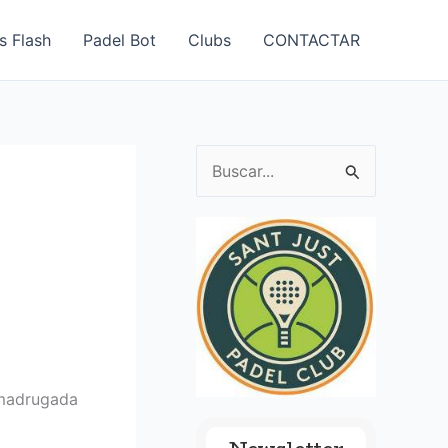
s Flash
Padel Bot
Clubs
CONTACTAR
B
u
s
c
a
r
p
o
/madrugada
r