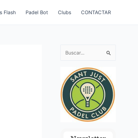
s Flash
Padel Bot
Clubs
CONTACTAR
B
u
s
c
a
r
p
o
r