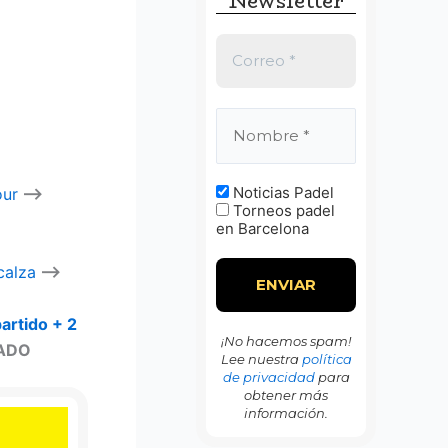
Newsletter
:
Noticias Padel
our
–>
Torneos padel
en Barcelona
calza
–>
artido + 2
¡No hacemos spam!
ZADO
Lee nuestra
política
de privacidad
para
obtener más
información.