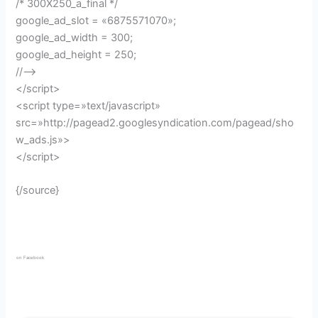
/* 300X250_a_final */
google_ad_slot = «6875571070»;
google_ad_width = 300;
google_ad_height = 250;
//–>
</script>
<script type=»text/javascript»
src=»http://pagead2.googlesyndication.com/pagead/sho
w_ads.js»>
</script>
{/source}
on Facebook