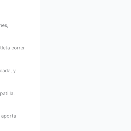
nes,
tleta correr
cada, y
atilla.
y aporta