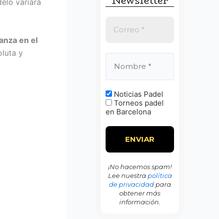
Newsletter
:
elo variará
anza en el
luta y
Noticias Padel
Torneos padel
en Barcelona
¡No hacemos spam!
Lee nuestra
política
de privacidad
para
obtener más
información.