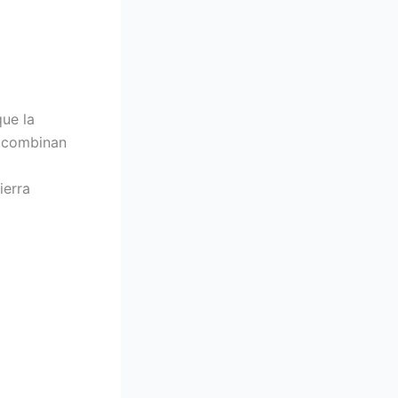
que la
e combinan
ierra