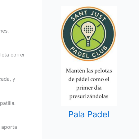
nes,
leta correr
cada, y
atilla.
Pala Padel
y aporta