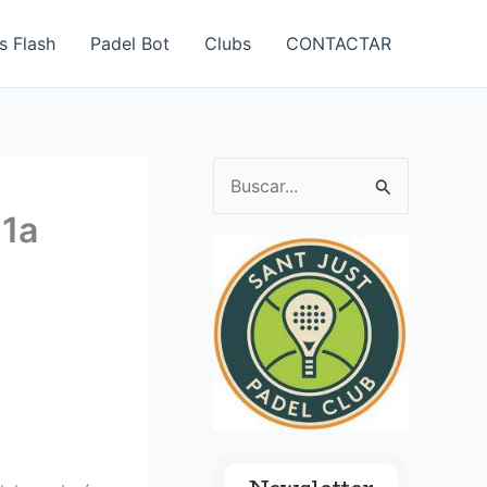
s Flash
Padel Bot
Clubs
CONTACTAR
B
u
 1a
s
c
a
r
p
o
r