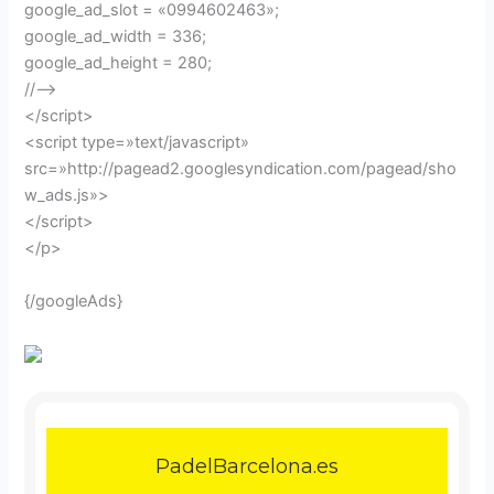
google_ad_slot = «0994602463»;
google_ad_width = 336;
google_ad_height = 280;
//–>
</script>
<script type=»text/javascript»
src=»http://pagead2.googlesyndication.com/pagead/sho
w_ads.js»>
</script>
</p>
{/googleAds}
PadelBarcelona.es