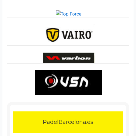
PadelBarcelona.es