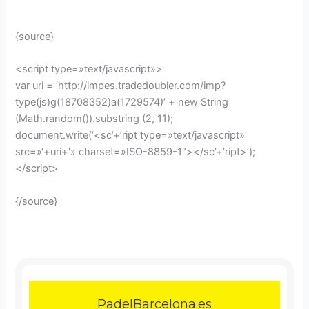
{source}
<script type=»text/javascript»>
var uri = ‘http://impes.tradedoubler.com/imp?
type(js)g(18708352)a(1729574)’ + new String
(Math.random()).substring (2, 11);
document.write(‘<sc’+’ript type=»text/javascript»
src=»‘+uri+'» charset=»ISO-8859-1″></sc’+’ript>’);
</script>
{/source}
PadelBarcelona.es