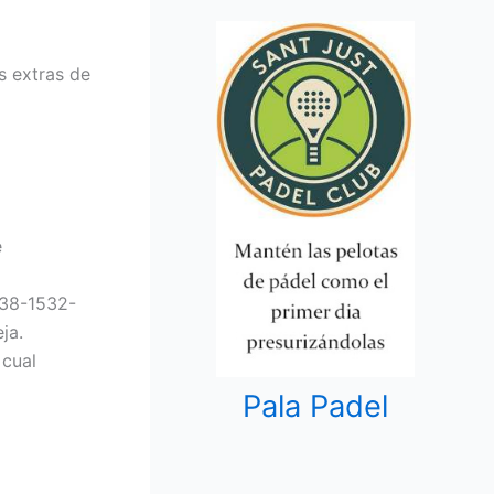
s extras de
e
038-1532-
ja.
 cual
Pala Padel