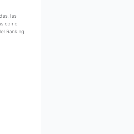
das, las
das como
del Ranking