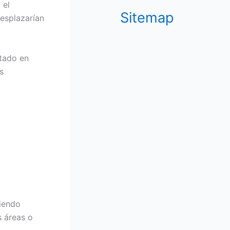
 el
Sitemap
desplazarían
ntado en
s
niendo
s áreas o