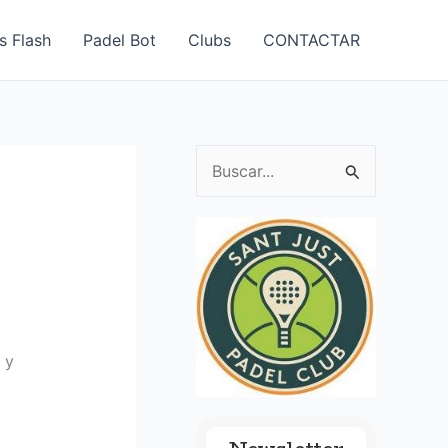
s Flash
Padel Bot
Clubs
CONTACTAR
B
u
s
c
a
r
p
 y
o
r