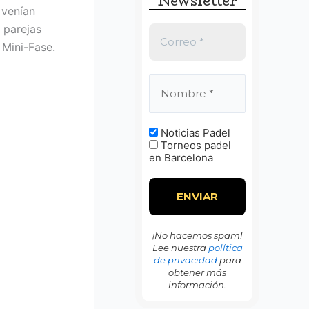
Newsletter
:
 venían
 parejas
 Mini-Fase.
Noticias Padel
Torneos padel
en Barcelona
¡No hacemos spam!
Lee nuestra
política
de privacidad
para
obtener más
información.