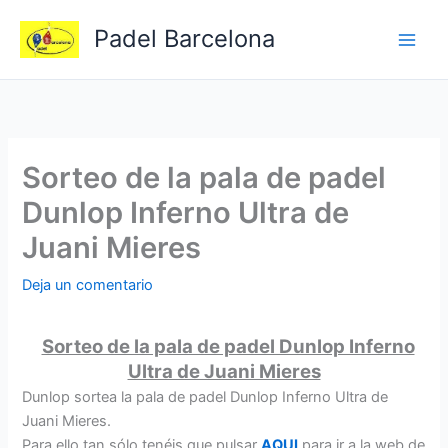
Ir
Padel Barcelona
al
contenido
Sorteo de la pala de padel
Dunlop Inferno Ultra de
Juani Mieres
Deja un comentario
Sorteo de la pala de padel Dunlop Inferno
Ultra de Juani Mieres
Dunlop sortea la pala de padel Dunlop Inferno Ultra de
Juani Mieres.
Para ello tan sólo tenéis que pulsar
AQUI
para ir a la web de