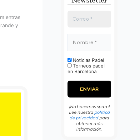
Newsletter
:
 mientras
grande y
Noticias Padel
Torneos padel
en Barcelona
¡No hacemos spam!
Lee nuestra
política
de privacidad
para
obtener más
información.