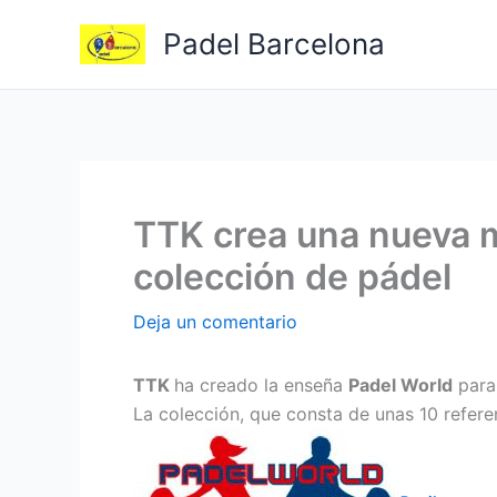
Ir
Padel Barcelona
al
contenido
TTK crea una nueva m
colección de pádel
Deja un comentario
TTK
ha creado la enseña
Padel World
par
La colección, que consta de unas 10 referen