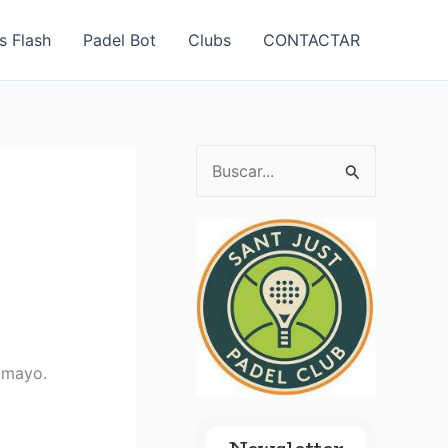
s Flash
Padel Bot
Clubs
CONTACTAR
B
u
s
c
a
r
p
e mayo.
o
r