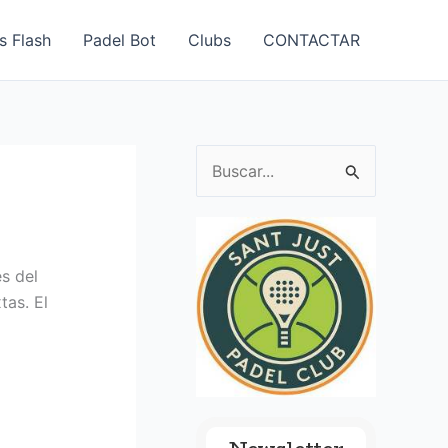
s Flash
Padel Bot
Clubs
CONTACTAR
B
u
s
c
es del
a
tas. El
r
p
o
r