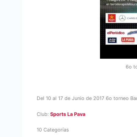
6o t
Del 10 al 17 de Junio de 2017 6o torneo B
Club:
Sports La Pava
10 Categorías