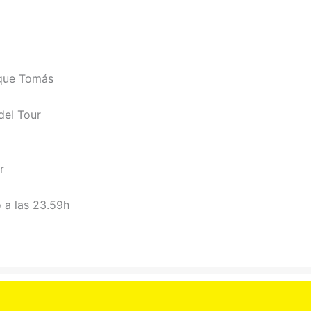
ique Tomás
del Tour
r
o a las 23.59h