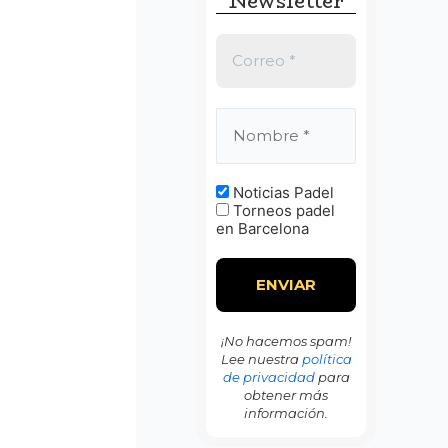
Newsletter
:
Noticias Padel
Torneos padel
en Barcelona
¡No hacemos spam!
Lee nuestra
política
de privacidad
para
obtener más
información.