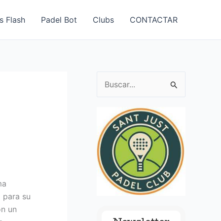
s Flash
Padel Bot
Clubs
CONTACTAR
B
u
s
c
a
r
p
ma
o
o para su
r
on un