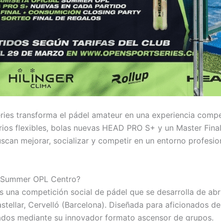
ies transforma el pádel amateur en una experiencia compe
ios flexibles, bolas nuevas HEAD PRO S+ y un Master Final
uscan mejorar, socializar y competir en un entorno profesio
n Summer OPL Centro?
una competición social de pádel que se desarrolla de abril
stellar, Cervelló (Barcelona). Diseñada para aficionados de
brados mediante su innovador formato ascensor de grupos.