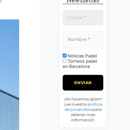
Newsletter
:
e
Noticias Padel
Torneos padel
en Barcelona
¡No hacemos spam!
Lee nuestra
política
de privacidad
para
obtener más
información.