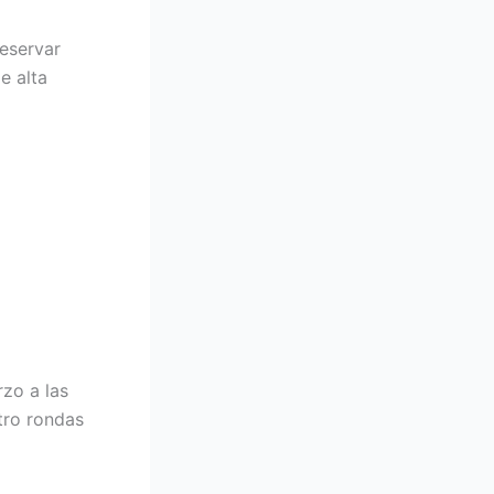
reservar
e alta
rzo a las
tro rondas