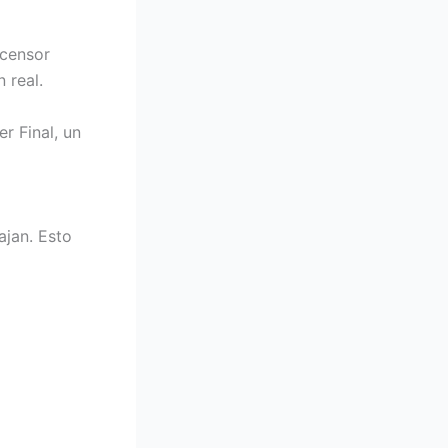
scensor
 real.
r Final, un
ajan. Esto