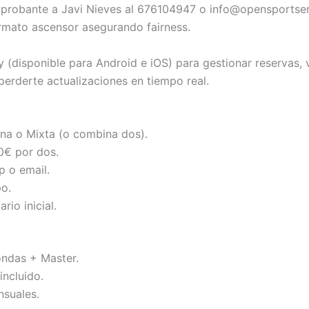
mprobante a Javi Nieves al 676104947 o info@opensportser
ormato ascensor asegurando fairness.
y (disponible para Android e iOS) para gestionar reservas,
perderte actualizaciones en tiempo real.
ina o Mixta (o combina dos).
0€ por dos.
 o email.
o.
io inicial.
rondas + Master.
incluido.
nsuales.