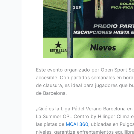
Este evento organizado por Open Sport Ser
accesible. Con partidos semanales en horar
de clausura, es ideal para jugadores que b
de Barcelona.
¿Qué es la Liga Pádel Verano Barcelona e
La Summer OPL Centro by Hilinger Clima es 
las pistas de
MOAI 360
, ubicadas en Puigca
niveles, garantiza enfrentamientos equili