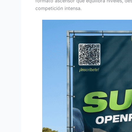
formato ascensor que equilibra niveles, d
competición intensa.