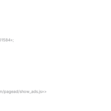
01584»;
om/pagead/show_ads.js»>