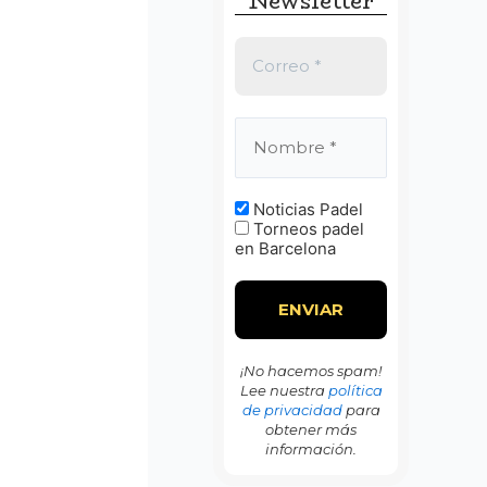
Newsletter
:
Noticias Padel
Torneos padel
en Barcelona
¡No hacemos spam!
Lee nuestra
política
de privacidad
para
obtener más
información.