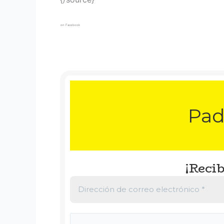
on Facebook
Pad
¡Recib