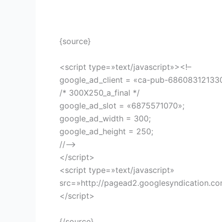
{source}
<script type=»text/javascript»><!–
google_ad_client = «ca-pub-68608312133
/* 300X250_a_final */
google_ad_slot = «6875571070»;
google_ad_width = 300;
google_ad_height = 250;
//–>
</script>
<script type=»text/javascript»
src=»http://pagead2.googlesyndication.c
</script>
{/source}