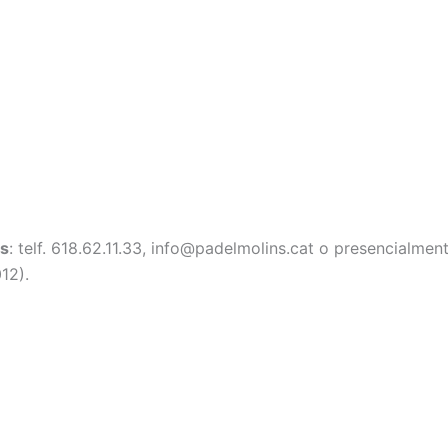
os
: telf. 618.62.11.33, info@padelmolins.cat o presencialmen
12).