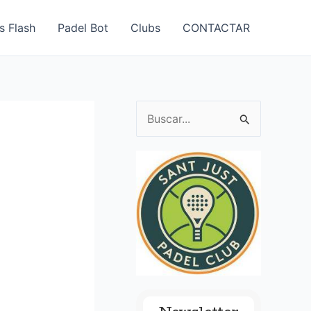
s Flash
Padel Bot
Clubs
CONTACTAR
B
u
s
c
a
r
p
o
r