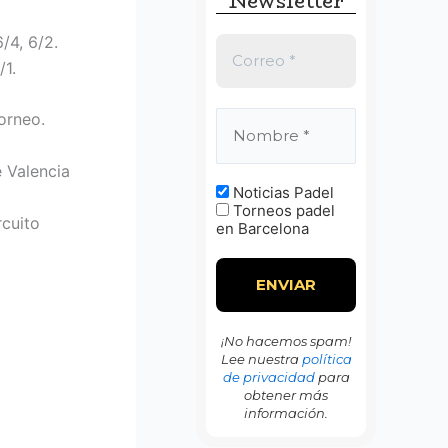
Newsletter
:
/4, 6/2.
/1.
orneo.
 Valencia
Noticias Padel
Torneos padel
rcuito
en Barcelona
¡No hacemos spam!
Lee nuestra
política
de privacidad
para
obtener más
información.