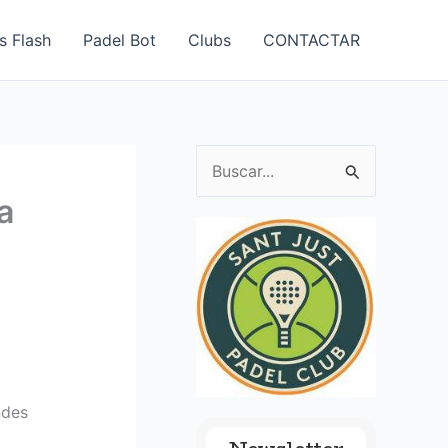
s Flash
Padel Bot
Clubs
CONTACTAR
B
u
a
s
c
a
r
p
o
ndes
r