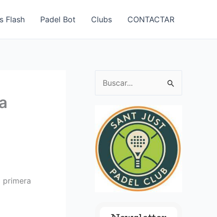
s Flash
Padel Bot
Clubs
CONTACTAR
B
u
a
s
c
a
r
p
 primera
o
r