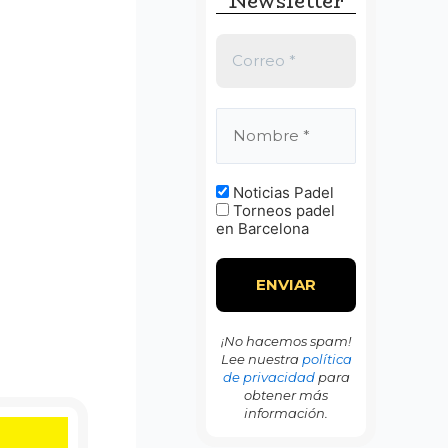
Newsletter
:
Noticias Padel
Torneos padel
en Barcelona
¡No hacemos spam!
Lee nuestra
política
de privacidad
para
obtener más
información.