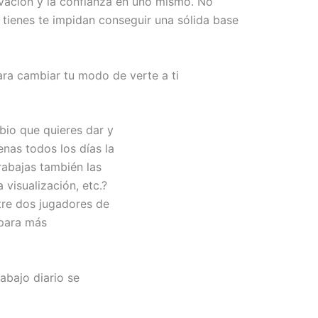
vación y la confianza en uno mismo. No
 tienes te impidan conseguir una sólida base
ara cambiar tu modo de verte a ti
io que quieres dar y
enas todos los días la
rabajas también las
 visualización, etc.?
tre dos jugadores de
epara más
rabajo diario se