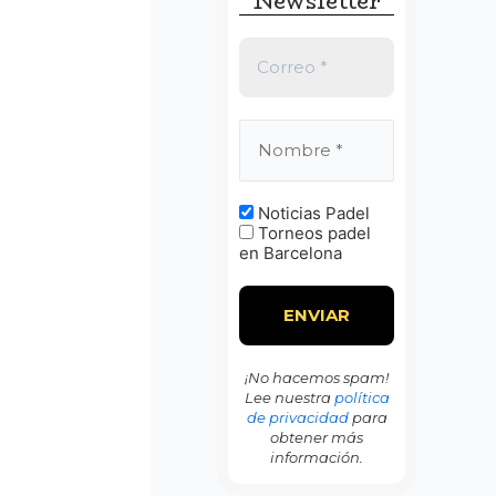
Newsletter
:
Noticias Padel
Torneos padel
en Barcelona
¡No hacemos spam!
Lee nuestra
política
de privacidad
para
obtener más
información.