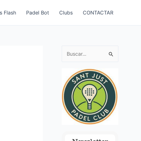
s Flash
Padel Bot
Clubs
CONTACTAR
B
u
s
c
a
r
p
o
r