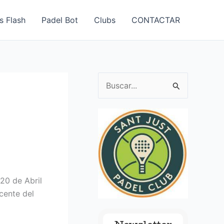
s Flash
Padel Bot
Clubs
CONTACTAR
B
u
s
c
a
r
p
20 de Abril
o
cente del
r