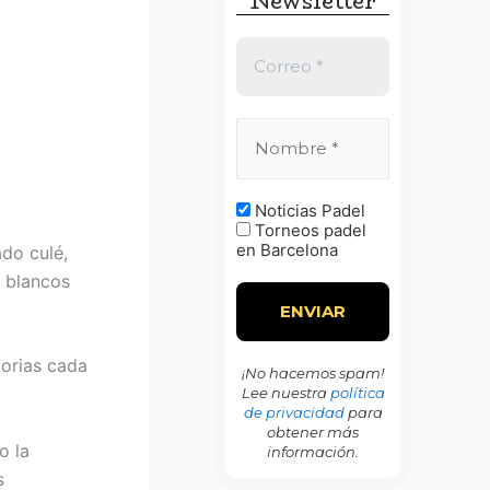
Newsletter
:
Noticias Padel
Torneos padel
en Barcelona
do culé,
s blancos
torias cada
¡No hacemos spam!
Lee nuestra
política
de privacidad
para
obtener más
o la
información.
s