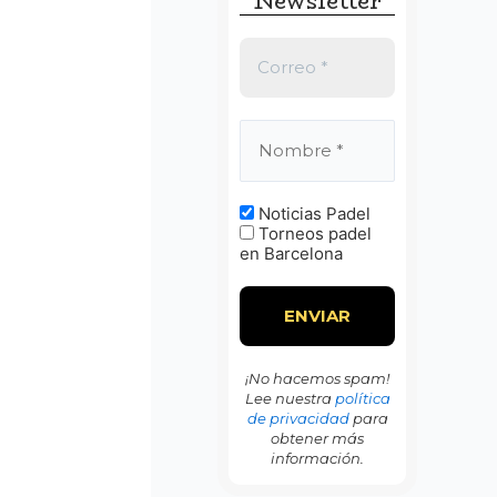
Newsletter
:
Noticias Padel
Torneos padel
en Barcelona
¡No hacemos spam!
Lee nuestra
política
de privacidad
para
obtener más
información.