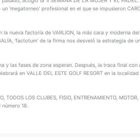
o pasado, acogió la ‘II SEMANA DE LA MUJER Y EL PÁDEL’.
ró un ‘megatorneo’ profesional en el que se impusieron CA
n la nueva factoría de VARLION, la más cara y moderna de
ALÍA, ‘factotum’ de la firma nos desveló la estrategia de 
 y las fases de zona esperan. Después, la traca final co
lebrará en VALLE DEL ESTE GOLF RESORT en la localidad 
, TODOS LOS CLUBES, FISIO, ENTRENAMIENTO, MOTOR, 
 número 18.