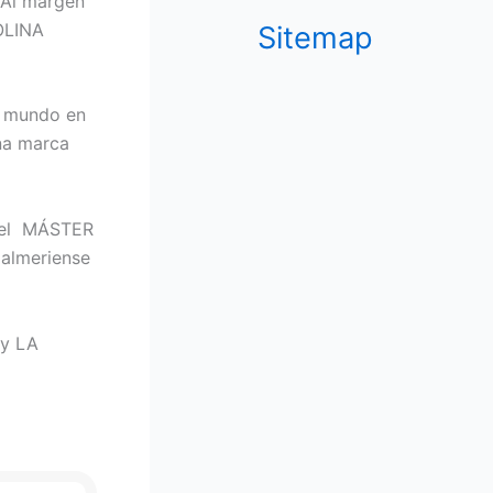
 Al margen
ROLINA
Sitemap
l mundo en
una marca
n el MÁSTER
almeriense
y LA