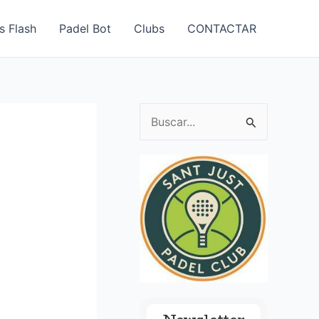
s Flash
Padel Bot
Clubs
CONTACTAR
B
u
s
c
a
r
p
o
r