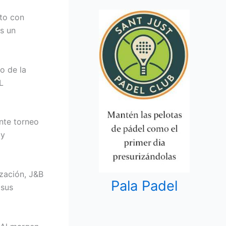
ato con
es un
o de la
L
nte torneo
 y
zación, J&B
Pala Padel
 sus